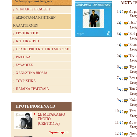
Δισκογραφία καλλιτεχνών
ΛΙΣΤΑ Τ
ΨΗΦΙΑΚΕΣ ΕΚΔΟΣΕΙΣ
Δε μο
Στοι
ΔΙΣΚΟΓΡΑΦΙΑ ΚΡΗΤΙΚΩΝ
Πεισ
ΚΑΛΛΙΤΕΧΝΩΝ
Στοι
ΕΡΩΤΟΚΡΙΤΟΣ
Εσύ μ
Στοι
ΚΡΗΤΙΚΑ DVD
Είναι
ΟΡΧΗΣΤΡΙΚΗ ΚΡΗΤΙΚΗ ΜΟΥΣΙΚΗ
Στοι
'Οντε
ΡΙΖΙΤΙΚΑ
Στοι
ΣΥΛΛΟΓΕΣ
'Εχω 
Στοι
ΧΑΝΙΩΤΙΚΑ ΒΙΟΛΙΑ
Σαν τ
ΤΟΥΡΙΣΤΙΚΑ
Στοι
Του Ζ
ΠΑΙΔΙΚΑ ΤΡΑΓΟΥΔΙΑ
Στοι
Καλιά
Στοι
ΠΡΟΤΕΙΝΟΜΕΝΑ CD
'Ετσι
ΣΕ ΜΕΡΑΚΛΙΔΟ
Στοι
ΣΚΟΠΟ
Δε φτ
(CRET 31102)
Στοι
Νάτα