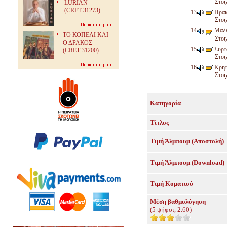
Στοι
LURIAN
(CRET 31273)
Ηρακλ
Στοι
Μαλεβ
ΤΟ ΚΟΠΕΛΙ ΚΑΙ
Στοι
Ο ΔΡΑΚΟΣ
Συρτ
(CRET 31200)
Στοι
Κρητ
Στοι
Κατηγορία
Τίτλος
Τιμή Άλμπουμ (Αποστολή)
Τιμή Άλμπουμ (Download)
Τιμή Κοματιού
Μέση βαθμολόγηση
(
5
ψήφοι,
2.60
)