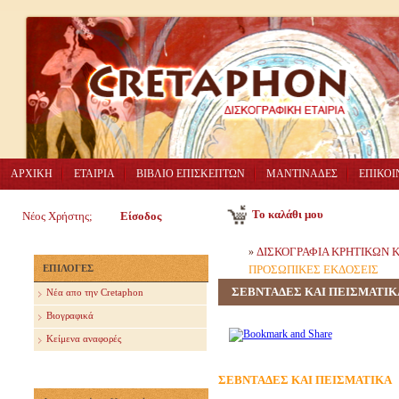
ΑΡΧΙΚΗ
ΕΤΑΙΡΙΑ
ΒΙΒΛΙΟ ΕΠΙΣΚΕΠΤΩΝ
ΜΑΝΤΙΝΑΔΕΣ
ΕΠΙΚΟΙ
Το καλάθι μου
Νέος Χρήστης;
Είσοδος
ΔΙΣΚΟΓΡΑΦΙΑ ΚΡΗΤΙΚΩΝ
»
ΕΠΙΛΟΓΕΣ
ΠΡΟΣΩΠΙΚΕΣ ΕΚΔΟΣΕΙΣ
ΣΕΒΝΤΑΔΕΣ ΚΑΙ ΠΕΙΣΜΑΤΙΚ
Nέα απο την Cretaphon
Βιογραφικά
Κείμενα αναφορές
ΣΕΒΝΤΑΔΕΣ ΚΑΙ ΠΕΙΣΜΑΤΙΚΑ