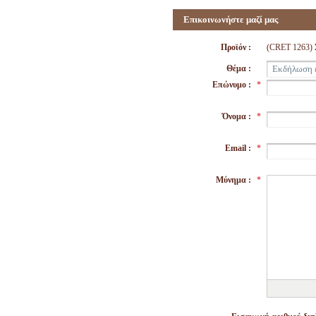
Επικοινωνήστε μαζί μας
Προϊόν :
(CRET 1263
Θέμα :
Επώνυμο :
*
Όνομα :
*
Email :
*
Μύνημα :
*