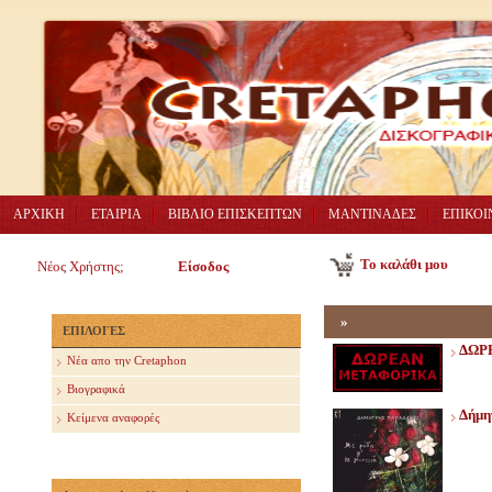
ΑΡΧΙΚΗ
ΕΤΑΙΡΙΑ
ΒΙΒΛΙΟ ΕΠΙΣΚΕΠΤΩΝ
ΜΑΝΤΙΝΑΔΕΣ
ΕΠΙΚΟΙ
Το καλάθι μου
Νέος Χρήστης;
Είσοδος
»
ΕΠΙΛΟΓΕΣ
ΔΩΡ
Nέα απο την Cretaphon
Βιογραφικά
Δήμη
Κείμενα αναφορές