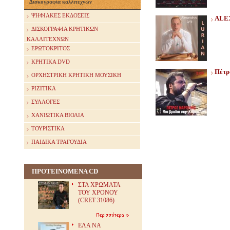
Δισκογραφία καλλιτεχνών
ΨΗΦΙΑΚΕΣ ΕΚΔΟΣΕΙΣ
ALE
ΔΙΣΚΟΓΡΑΦΙΑ ΚΡΗΤΙΚΩΝ
ΚΑΛΛΙΤΕΧΝΩΝ
ΕΡΩΤΟΚΡΙΤΟΣ
ΚΡΗΤΙΚΑ DVD
Πέτρ
ΟΡΧΗΣΤΡΙΚΗ ΚΡΗΤΙΚΗ ΜΟΥΣΙΚΗ
ΡΙΖΙΤΙΚΑ
ΣΥΛΛΟΓΕΣ
ΧΑΝΙΩΤΙΚΑ ΒΙΟΛΙΑ
ΤΟΥΡΙΣΤΙΚΑ
ΠΑΙΔΙΚΑ ΤΡΑΓΟΥΔΙΑ
ΠΡΟΤΕΙΝΟΜΕΝΑ CD
ΣΤΑ ΧΡΩΜΑΤΑ
ΤΟΥ ΧΡΟΝΟΥ
(CRET 31086)
ΕΛΑ ΝΑ