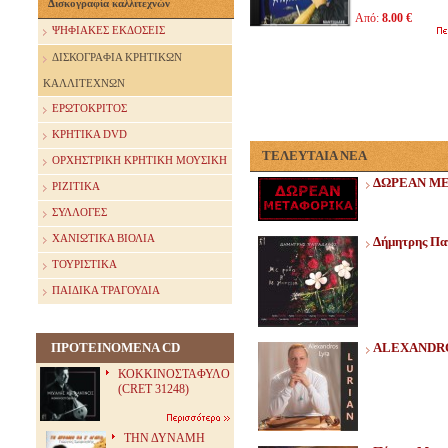
Δισκογραφία καλλιτεχνών
Από:
8.00 €
ΨΗΦΙΑΚΕΣ ΕΚΔΟΣΕΙΣ
ΔΙΣΚΟΓΡΑΦΙΑ ΚΡΗΤΙΚΩΝ
ΚΑΛΛΙΤΕΧΝΩΝ
ΕΡΩΤΟΚΡΙΤΟΣ
ΚΡΗΤΙΚΑ DVD
ΤΕΛΕΥΤΑΙΑ ΝΕΑ
ΟΡΧΗΣΤΡΙΚΗ ΚΡΗΤΙΚΗ ΜΟΥΣΙΚΗ
ΔΩΡΕΑΝ Μ
ΡΙΖΙΤΙΚΑ
ΣΥΛΛΟΓΕΣ
ΧΑΝΙΩΤΙΚΑ ΒΙΟΛΙΑ
Δήμητρης Παπ
ΤΟΥΡΙΣΤΙΚΑ
ΠΑΙΔΙΚΑ ΤΡΑΓΟΥΔΙΑ
ΠΡΟΤΕΙΝΟΜΕΝΑ CD
ALEXANDRO
ΚΟΚΚΙΝΟΣΤΑΦΥΛΟ
(CRET 31248)
ΤΗΝ ΔΥΝΑΜΗ