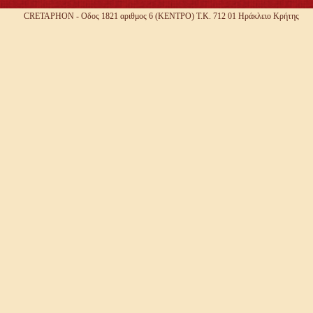
CRETAPHON - Οδος 1821 αριθμος 6 (ΚΕΝΤΡΟ) Τ.Κ. 712 01 Ηράκλειο Κρήτης