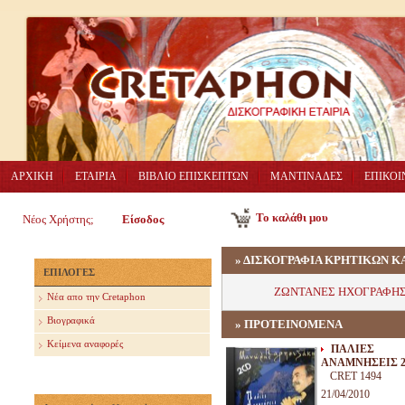
ΑΡΧΙΚΗ
ΕΤΑΙΡΙΑ
ΒΙΒΛΙΟ ΕΠΙΣΚΕΠΤΩΝ
ΜΑΝΤΙΝΑΔΕΣ
ΕΠΙΚΟΙ
Το καλάθι μου
Νέος Χρήστης;
Είσοδος
»
ΔΙΣΚΟΓΡΑΦΙΑ ΚΡΗΤΙΚΩΝ Κ
ΕΠΙΛΟΓΕΣ
ΖΩΝΤΑΝΕΣ ΗΧΟΓΡΑΦΗΣ
Nέα απο την Cretaphon
Βιογραφικά
» ΠΡΟΤΕΙΝΟΜΕΝΑ
Κείμενα αναφορές
ΠΑΛΙΕΣ
ΑΝΑΜΝΗΣΕΙΣ 
CRET 1494
21/04/2010