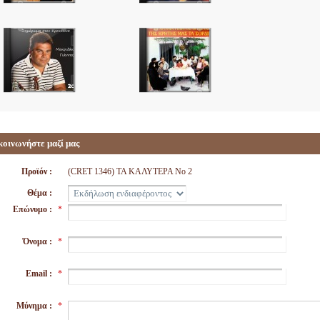
κοινωνήστε μαζί μας
Προϊόν :
(CRET 1346) TA ΚΑΛΥΤΕΡΑ Νο 2
Θέμα :
Επώνυμο :
*
Όνομα :
*
Email :
*
Μύνημα :
*