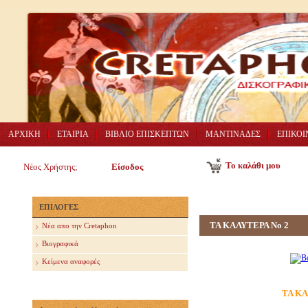
ΑΡΧΙΚΗ
ΕΤΑΙΡΙΑ
ΒΙΒΛΙΟ ΕΠΙΣΚΕΠΤΩΝ
ΜΑΝΤΙΝΑΔΕΣ
ΕΠΙΚΟΙ
Το καλάθι μου
Νέος Χρήστης;
Είσοδος
ΕΠΙΛΟΓΕΣ
TA ΚΑΛΥΤΕΡΑ Νο 2
Nέα απο την Cretaphon
Βιογραφικά
Κείμενα αναφορές
ΤΑ ΚΑ