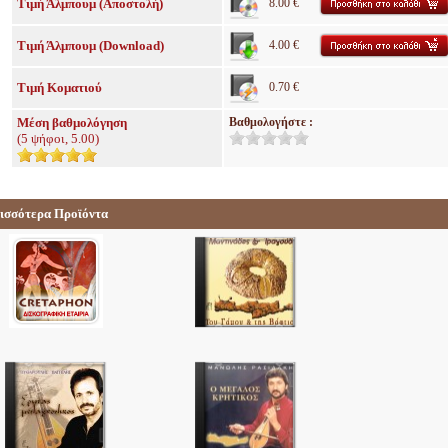
Τιμή Άλμπουμ (Αποστολή)
8.00 €
Τιμή Άλμπουμ (Download)
4.00 €
Τιμή Κοματιού
0.70 €
Μέση βαθμολόγηση
Βαθμολογήστε :
(
5
ψήφοι,
5.00
)
ισσότερα Προϊόντα