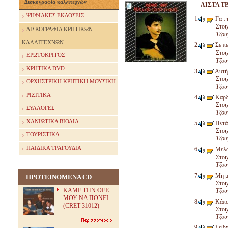
Δισκογραφία καλλιτεχνών
ΛΙΣΤΑ Τ
ΨΗΦΙΑΚΕΣ ΕΚΔΟΣΕΙΣ
Γα ι 
Στοι
ΔΙΣΚΟΓΡΑΦΙΑ ΚΡΗΤΙΚΩΝ
Τζου
ΚΑΛΛΙΤΕΧΝΩΝ
Σε π
Στοι
ΕΡΩΤΟΚΡΙΤΟΣ
Τζου
ΚΡΗΤΙΚΑ DVD
Αυτή
Στοι
ΟΡΧΗΣΤΡΙΚΗ ΚΡΗΤΙΚΗ ΜΟΥΣΙΚΗ
Τζου
ΡΙΖΙΤΙΚΑ
Καρδ
Στοι
ΣΥΛΛΟΓΕΣ
Τζου
ΧΑΝΙΩΤΙΚΑ ΒΙΟΛΙΑ
Ηντά'
Στοι
ΤΟΥΡΙΣΤΙΚΑ
Τζου
ΠΑΙΔΙΚΑ ΤΡΑΓΟΥΔΙΑ
Μελα
Στοι
Τζου
Μη μ
ΠΡΟΤΕΙΝΟΜΕΝΑ CD
Στοι
ΚΑΜΕ ΤΗΝ ΘΕΕ
Τζου
ΜΟΥ ΝΑ ΠΟΝΕΙ
Κάπο
(CRET 31012)
Στοι
Τζου
Σεβν