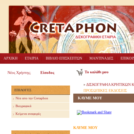
ΑΡΧΙΚΗ
ΕΤΑΙΡΙΑ
ΒΙΒΛΙΟ ΕΠΙΣΚΕΠΤΩΝ
ΜΑΝΤΙΝΑΔΕΣ
ΕΠΙΚΟΙ
Το καλάθι μου
Νέος Χρήστης;
Είσοδος
ΔΙΣΚΟΓΡΑΦΙΑ ΚΡΗΤΙΚΩΝ
»
ΕΠΙΛΟΓΕΣ
ΠΡΟΣΩΠΙΚΕΣ ΕΚΔΟΣΕΙΣ
ΚΑΥΜΕ ΜΟΥ
Nέα απο την Cretaphon
Βιογραφικά
Κείμενα αναφορές
ΚΑΥΜΕ ΜΟΥ