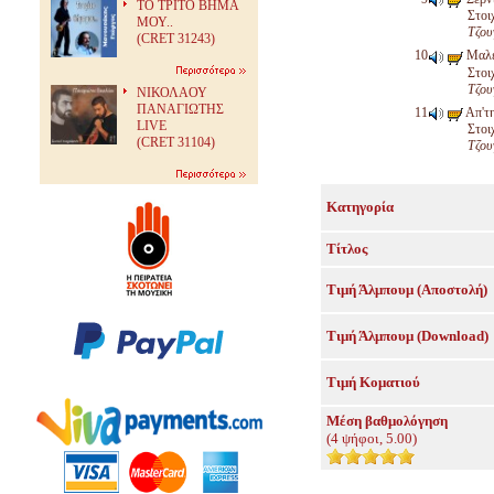
ΤΟ ΤΡΙΤΟ ΒΗΜΑ
Στοι
ΜΟΥ..
Τζου
(CRET 31243)
Μαλε
Στοι
Τζου
ΝΙΚΟΛΑΟΥ
ΠΑΝΑΓΙΩΤΗΣ
Απ'τη
LIVE
Στοι
(CRET 31104)
Τζου
Κατηγορία
Τίτλος
Τιμή Άλμπουμ (Αποστολή)
Τιμή Άλμπουμ (Download)
Τιμή Κοματιού
Μέση βαθμολόγηση
(
4
ψήφοι,
5.00
)