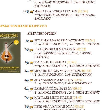
Στοιχ:
ΘΑΝΑΣΗΣ ΣΚΟΡΔΑΛΟΣ
, Συνθ:
ΘΑΝΑΣΗΣ
ΣΚΟΡΔΑΛΟΣ
[03:34]
ΜΑΘΙΑ ΠΟΥ ΕΥΚΟΛΑ ΓΕΛΟΥΝ
Στοιχ:
ΘΑΝΑΣΗΣ ΣΚΟΡΔΑΛΟΣ
, Συνθ:
ΘΑΝΑΣΗΣ
ΣΚΟΡΔΑΛΟΣ
ΥΜΑΙ ΤΟΝ ΠΑΛΙΟ ΚΑΙΡΟ CD 3
ΛΙΣΤΑ ΤΡΑΓΟΥΔΙΩΝ
[02:54]
ΕΓΩ ΕΙΜΑΙ ΜΑΥΡΟΣ ΚΑΙ ΑΣΧΗΜΟΣ
Στοιχ:
ΝΙΚΟΣ ΞΥΛΟΥΡΗΣ
, Συνθ:
ΝΙΚΟΣ ΞΥΛΟΥΡΗΣ
[02:52]
Η ΚΑΚΟΜΟΙΡΑ Η ΜΑΝΑ ΜΟΥ
Στοιχ:
ΓΙΑΝΝΗΣ ΞΥΛΟΥΡΗΣ
, Συνθ:
ΓΙΑΝΝΗΣ
ΞΥΛΟΥΡΗΣ
[01:46]
Τ΄ΑΓΑΚΟΥ ΤΟ ΜΕΤΟΧΙ
Στοιχ:
ΝΙΚΟΣ ΞΥΛΟΥΡΗΣ
, Συνθ:
ΝΙΚΟΣ ΞΥΛΟΥΡΗΣ
[01:25]
ΜΕΣ ΤΗΝ ΚΑΡΔΙΑ ΜΟΥ ΕΦΥΤΕΨΕ
Στοιχ:
ΠΑΡΑΔΟΣΙΑΚΟΙ
, Συνθ:
ΠΑΡΑΔΟΣΙΑΚΗ
[03:57]
ΔΕΝ ΧΑΜΗΛΩΝΩ ΤΑ ΦΤΕΡΑ
Στοιχ:
ΠΑΡΑΔΟΣΙΑΚΟΙ
, Συνθ:
ΠΑΡΑΔΟΣΙΑΚΗ
[06:09]
ΖΑΜΑΝΙΑ ΤΟ ΧΑ ΝΑ ΣΕ ΔΩ
Στοιχ:
ΝΙΚΟΣ ΞΥΛΟΥΡΗΣ
, Συνθ:
ΝΙΚΟΣ ΞΥΛΟΥΡΗΣ
[04:45]
ΚΑΥΓΑΔΕΣ ΜΕ ΤΟ ΓΙΑΣΕΜΙ
Στοιχ:
ΝΙΚΟΣ ΞΥΛΟΥΡΗΣ
, Συνθ:
ΝΙΚΟΣ ΞΥΛΟΥΡΗΣ
[03:22]
ΠΕΤΩ ΨΗΛΑ ΚΑΙ ΧΑΙΡΟΜΑΙ