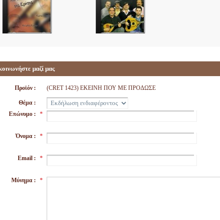
κοινωνήστε μαζί μας
Προϊόν :
(CRET 1423) ΕΚΕΙΝΗ ΠΟΥ ΜΕ ΠΡΟΔΩΣΕ
Θέμα :
Επώνυμο :
*
Όνομα :
*
Email :
*
Μύνημα :
*