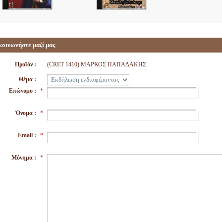
κοινωνήστε μαζί μας
Προϊόν :
(CRET 1410) ΜΑΡΚΟΣ ΠΑΠΑΔΑΚΗΣ
Θέμα :
Επώνυμο :
*
Όνομα :
*
Email :
*
Μύνημα :
*