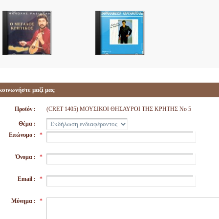
κοινωνήστε μαζί μας
Προϊόν :
(CRET 1405) ΜΟΥΣΙΚΟΙ ΘΗΣΑΥΡΟΙ ΤΗΣ ΚΡΗΤΗΣ Νο 5
Θέμα :
Επώνυμο :
*
Όνομα :
*
Email :
*
Μύνημα :
*