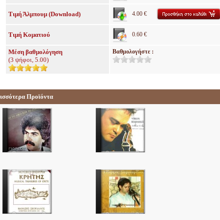
Τιμή Άλμπουμ (Download)
4.00 €
Τιμή Κοματιού
0.60 €
Μέση βαθμολόγηση
Βαθμολογήστε :
(
3
ψήφοι,
5.00
)
ισσότερα Προϊόντα